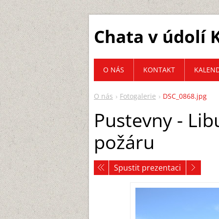
Chata v údolí
O NÁS
KONTAKT
KALEN
O nás
Fotogalerie
DSC_0868.jpg
Pustevny - Lib
požáru
Spustit prezentaci