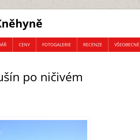
 Kněhyně
DÁŘ
CENY
FOTOGALERIE
RECENZE
VŠEOBECNÉ
ušín po ničivém